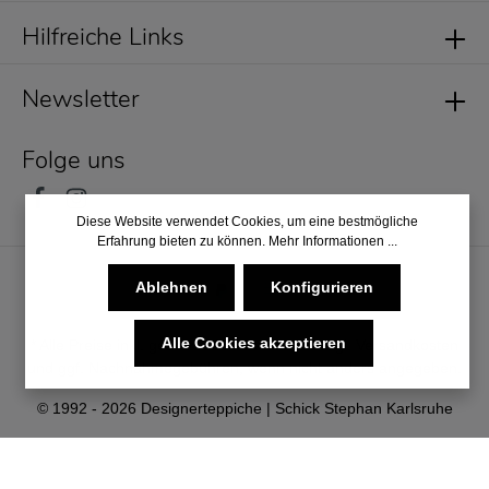
Hilfreiche Links
Newsletter
Folge uns
Diese Website verwendet Cookies, um eine bestmögliche
Erfahrung bieten zu können.
Mehr Informationen ...
Ablehnen
Konfigurieren
Alle Cookies akzeptieren
* Alle Preise inkl. gesetzl. Mehrwertsteuer zzgl.
Versandkosten
und ggf. Nachnahmegebühren, wenn nicht anders angegeben.
© 1992 - 2026 Designerteppiche | Schick Stephan Karlsruhe