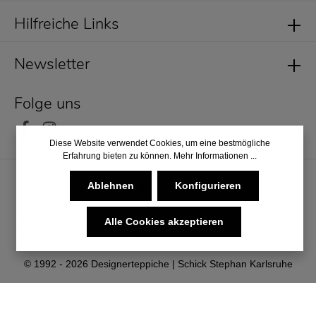
Hilfreiche Links
Newsletter
Folge uns
Diese Website verwendet Cookies, um eine bestmögliche
Erfahrung bieten zu können.
Mehr Informationen ...
Ablehnen
Konfigurieren
Alle Cookies akzeptieren
* Alle Preise inkl. gesetzl. Mehrwertsteuer zzgl.
Versandkosten
und ggf. Nachnahmegebühren, wenn nicht anders angegeben.
© 1992 - 2026 Designerteppiche | Schick Stephan Karlsruhe