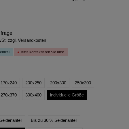
nfrage
wSt. zzgl. Versandkosten
enfrei
Bitte kontaktieren Sie uns!
170x240
200x250
200x300
250x300
270x370
300x400
individuelle Größe
Seidenanteil
Bis zu 30 % Seidenanteil