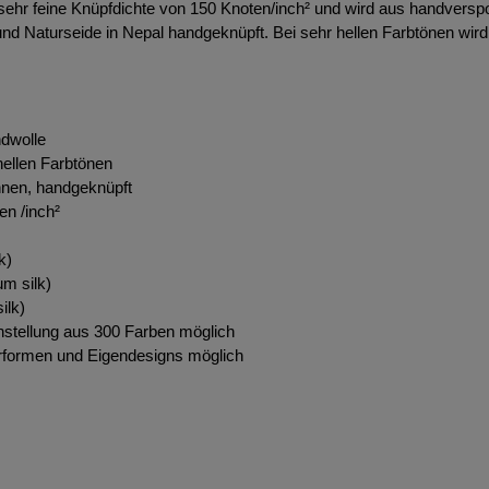
 sehr feine Knüpfdichte von 150 Knoten/inch² und wird aus handversp
und Naturseide in Nepal handgeknüpft. Bei sehr hellen Farbtönen wir
dwolle
hellen Farbtönen
nnen, handgeknüpft
en /inch²
k)
m silk)
ilk)
stellung aus 300 Farben möglich
formen und Eigendesigns möglich