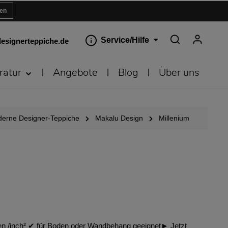
ren
Service/Hilfe
esignerteppiche.de
ratur
Angebote
Blog
Über uns
erne Designer-Teppiche
Makalu Design
Millenium
en /inch² ✔︎ für Boden oder Wandbehang geeignet► Jetzt