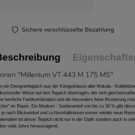
Sichere verschlüsselte Bezahlung
Beschreibung
Eigenschafte
ionen "Millenium VT 443 M 175 MS"
t ein Designerteppich aus der Königsklasse aller Makalu - Kollekti
ndruckender Weise auf den Teppich übertragen, der sich gleichermaß
ne herrliche Farbkombination und die besonders feine Musterung ma
cker" im Raum. Ein Medium - Seidenanteil von bis zu 30 % gibt dies
 je nach Blickwinkel und Lichtverhältnissen immer wieder neue Reize
terialien ist dieser Teppich nicht nur in der Optik sondern auch in se
er viele Jahre herausragend.