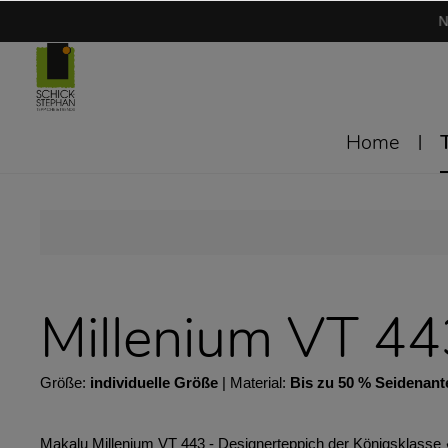
N
Home
Millenium VT 4
Größe:
individuelle Größe
| Material:
Bis zu 50 % Seidenante
Makalu Millenium VT 443 - Designerteppich der Königsklasse 