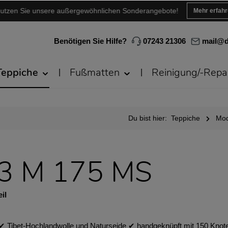
utzen Sie unsere außergewöhnlichen Sonderangebote!
Mehr erfah
Benötigen Sie Hilfe?
07243 21306
mail@d
Teppiche
Fußmatten
Reinigung/-Repa
Du bist hier:
Teppiche
Mod
43 M 175 MS
il
✔︎ Tibet-Hochlandwolle und Naturseide ✔︎ handgeknüpft mit 150 Knot