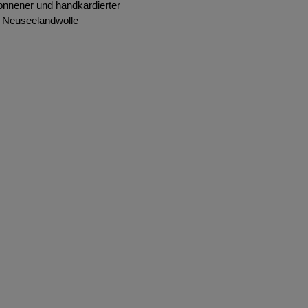
onnener und handkardierter
d Neuseelandwolle