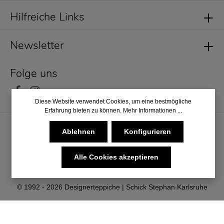
Hilfreiche Links
Newsletter
Folge uns
Diese Website verwendet Cookies, um eine bestmögliche
Erfahrung bieten zu können.
Mehr Informationen ...
Ablehnen
Konfigurieren
Alle Cookies akzeptieren
* Alle Preise inkl. gesetzl. Mehrwertsteuer zzgl.
Versandkosten
und ggf. Nachnahmegebühren, wenn nicht anders angegeben.
© 1992 - 2026 Designerteppiche | Schick Stephan Karlsruhe