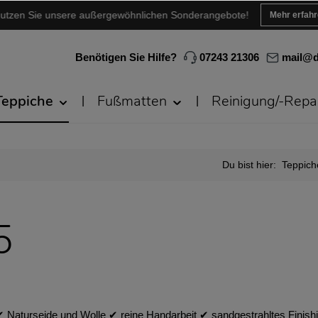
utzen Sie unsere außergewöhnlichen Sonderangebote!
Mehr erfah
Benötigen Sie Hilfe?
07243 21306
mail@d
Teppiche
Fußmatten
Reinigung/-Repa
Du bist hier:
Teppich
5
︎ Naturseide und Wolle ✔︎ reine Handarbeit ✔︎ sandgestrahltes Fin