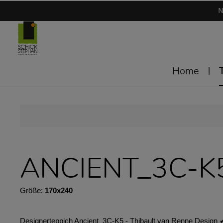
N
Home
ANCIENT_3C-K
Größe:
170x240
Designerteppich Ancient_3C-K5 - Thibault van Renne Design ✔