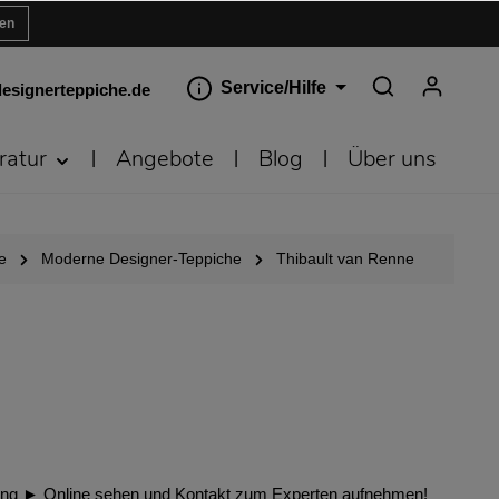
ren
Service/Hilfe
esignerteppiche.de
ratur
Angebote
Blog
Über uns
e
Moderne Designer-Teppiche
Thibault van Renne
ishing ► Online sehen und Kontakt zum Experten aufnehmen!