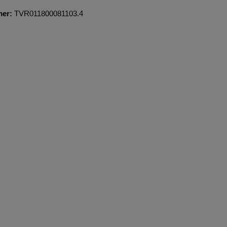
mer:
TVR011800081103.4