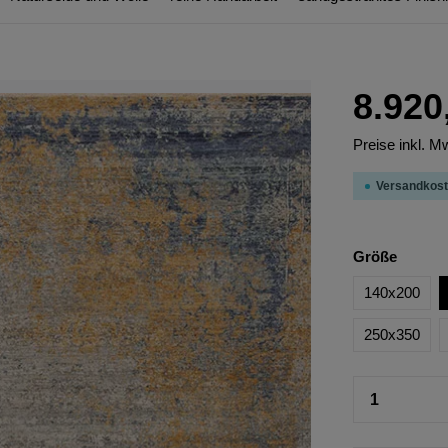
8.920
Preise inkl. M
Versandkost
Größe
140x200
250x350