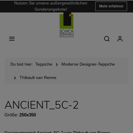
Nutzen Sie unsere außergewöhnlichen
Mehr erfahren
Sonderangebote!
Du bist hier:
Teppiche
Moderne Designer-Teppiche
Thibault van Renne
ANCIENT_5C-2
Größe:
250x350
Designerteppich Ancient_5C-2 von Thibault van Renne -