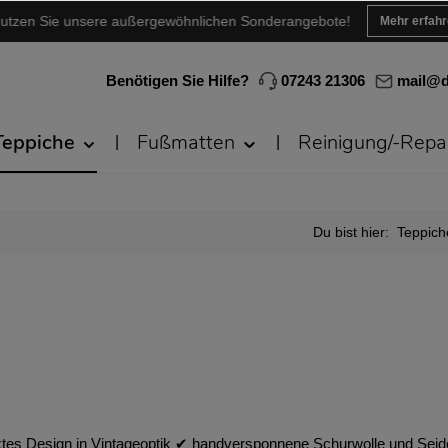
utzen Sie unsere außergewöhnlichen Sonderangebote!
Mehr erfah
Benötigen Sie Hilfe?
07243 21306
mail@d
Teppiche
Fußmatten
Reinigung/-Repa
Du bist hier:
Teppich
ktes Design in Vintageoptik ✔︎ handversponnene Schurwolle und Sei