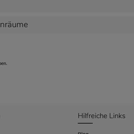
hnräume
ben.
e
Hilfreiche Links