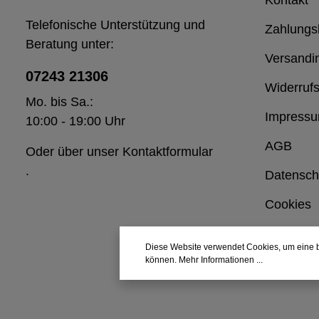
Telefonische Unterstützung und
Zahlungs
Beratung unter:
Versandi
07243 21306
Widerrufs
Mo. bis Sa.:
Impress
10:00 - 19:00 Uhr
AGB
Oder über unser
Kontaktformular
.
Datensch
Cookies
Diese Website verwendet Cookies, um eine b
können.
Mehr Informationen ...