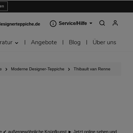
ren
Service/Hilfe
esignerteppiche.de
ratur
Angebote
Blog
Über uns
e
Moderne Designer-Teppiche
Thibault van Renne
de ✔︎ außergewöhnliche Knüpfkunst ► Jetzt online sehen und