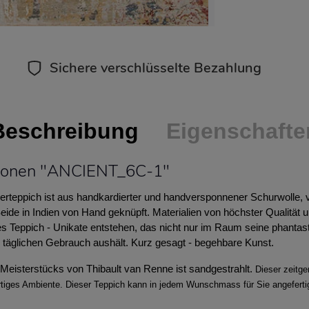
Sichere verschlüsselte Bezahlung
Beschreibung
Eigenschafte
tionen "ANCIENT_6C-1"
rteppich ist aus handkardierter und handversponnener Schurwolle, v
de in Indien von Hand geknüpft. Materialien von höchster Qualität u
s Teppich - Unikate entstehen, das nicht nur im Raum seine phantas
n täglichen Gebrauch aushält. Kurz gesagt - begehbare Kunst.
Meisterstücks von Thibault van Renne ist sandgestrahlt.
Dieser zeitg
rtiges Ambiente. Dieser Teppich kann in jedem Wunschmass für Sie angeferti