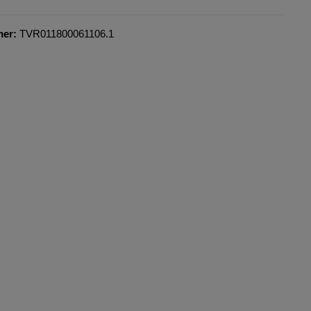
mer:
TVR011800061106.1