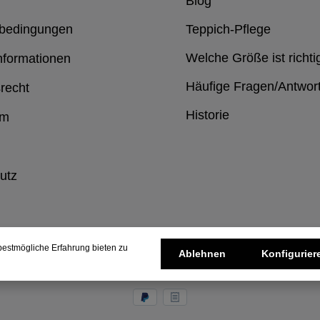
Blog
bedingungen
Teppich-Pflege
Welche Größe ist richti
nformationen
Häufige Fragen/Antwor
recht
Historie
um
utz
estmögliche Erfahrung bieten zu
Ablehnen
Konfigurier