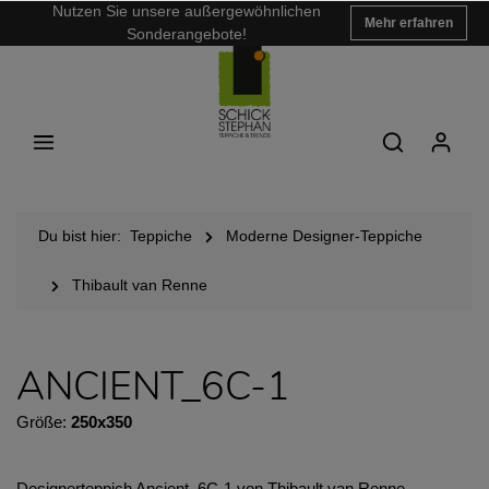
Nutzen Sie unsere außergewöhnlichen
Mehr erfahren
Sonderangebote!
Du bist hier:
Teppiche
Moderne Designer-Teppiche
Thibault van Renne
ANCIENT_6C-1
Größe:
250x350
Designerteppich Ancient_6C-1 von Thibault van Renne -