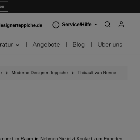
ren
Service/Hilfe
esignerteppiche.de
ratur
Angebote
Blog
Über uns
e
Moderne Designer-Teppiche
Thibault van Renne
Glanzpunkt im Raum ► Nehmen Sie jetzt Kontakt zum Experten