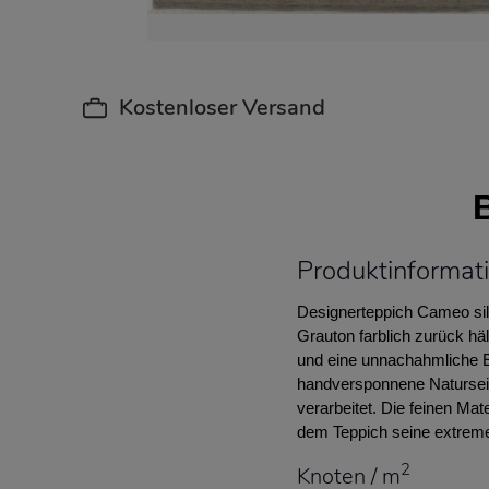
Kostenloser Versand
Produktinformat
Designerteppich Cameo silv
Grauton farblich zurück hä
und eine unnachahmliche E
handversponnene Naturseid
verarbeitet. Die feinen Ma
dem Teppich seine extreme 
2
Knoten / m