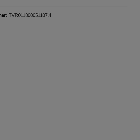
mer:
TVR011800051107.4