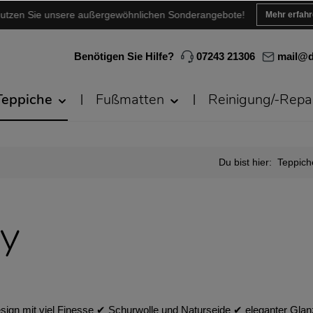
utzen Sie unsere außergewöhnlichen Sonderangebote!
Mehr erfah
Benötigen Sie Hilfe?
07243 21306
mail@d
Teppiche
Fußmatten
Reinigung/-Repa
Du bist hier:
Teppich
ey
esign mit viel Finesse ✔︎ Schurwolle und Naturseide ✔︎ eleganter 