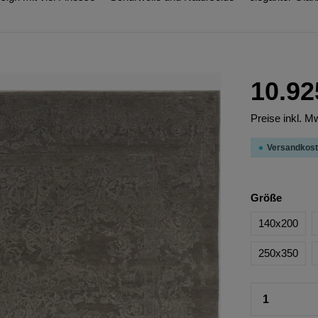
10.92
Preise inkl. M
Versandkost
Größe
140x200
250x350