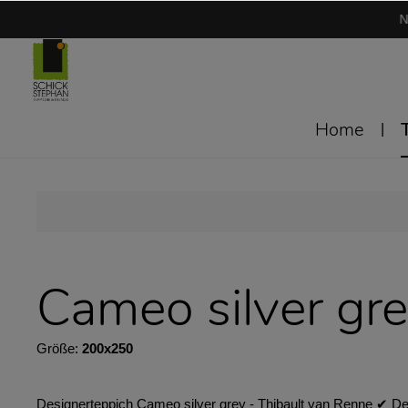
N
Home
Cameo silver gr
Größe:
200x250
Designerteppich Cameo silver grey - Thibault van Renne ✔︎ D