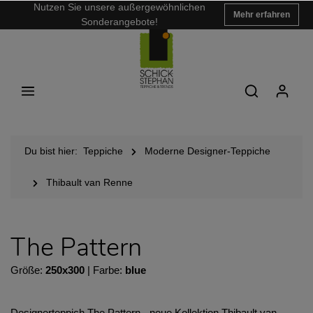
Nutzen Sie unsere außergewöhnlichen
Mehr erfahren
Sonderangebote!
Du bist hier:
Teppiche
Moderne Designer-Teppiche
Thibault van Renne
The Pattern
Größe:
250x300
| Farbe:
blue
Designerteppich The Pattern - neue Kollektion Thibault van