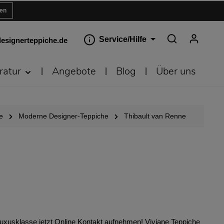
ren
Service/Hilfe
esignerteppiche.de
ratur
Angebote
Blog
Über uns
e
Moderne Designer-Teppiche
Thibault van Renne
 Luxusklasse jetzt Online Kontakt aufnehmen! Viviane Teppiche