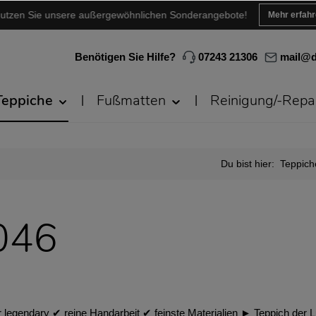
utzen Sie unsere außergewöhnlichen Sonderangebote!
Mehr erfah
Benötigen Sie Hilfe?
07243 21306
mail@d
Teppiche
Fußmatten
Reinigung/-Repa
Du bist hier:
Teppich
 046
r legendary ✔︎ reine Handarbeit ✔︎ feinste Materialien ► Teppich der