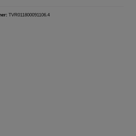
mer:
TVR011800091106.4