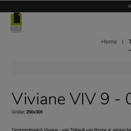
N
Home
Viviane VIV 9 -
Größe:
250x300
Designerteppich Viviane - von Thibault van Renne ✔︎ aiming fo