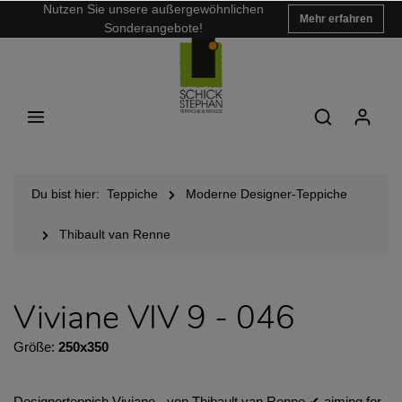
Nutzen Sie unsere außergewöhnlichen
Mehr erfahren
Sonderangebote!
Du bist hier:
Teppiche
Moderne Designer-Teppiche
Thibault van Renne
Viviane VIV 9 - 046
Größe:
250x350
Designerteppich Viviane - von Thibault van Renne ✔︎ aiming for