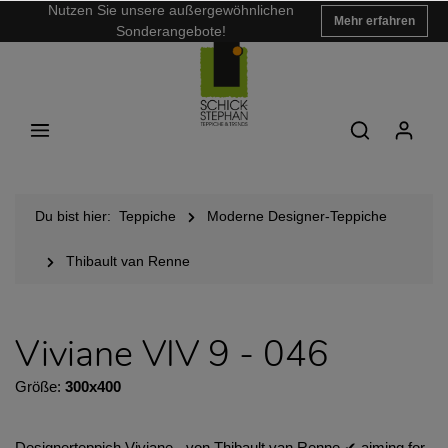
Nutzen Sie unsere außergewöhnlichen
Mehr erfahren
Sonderangebote!
Du bist hier:
Teppiche
Moderne Designer-Teppiche
Thibault van Renne
Viviane VIV 9 - 046
Größe:
300x400
Designerteppich Viviane - von Thibault van Renne ✔︎ aiming for