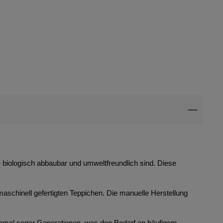
ie biologisch abbaubar und umweltfreundlich sind. Diese
maschinell gefertigten Teppichen. Die manuelle Herstellung
anchmal sogar Generationen, was den Bedarf an häufigem