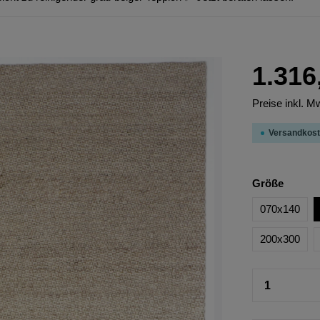
1.316
Preise inkl. M
Versandkost
Größe
070x140
200x300