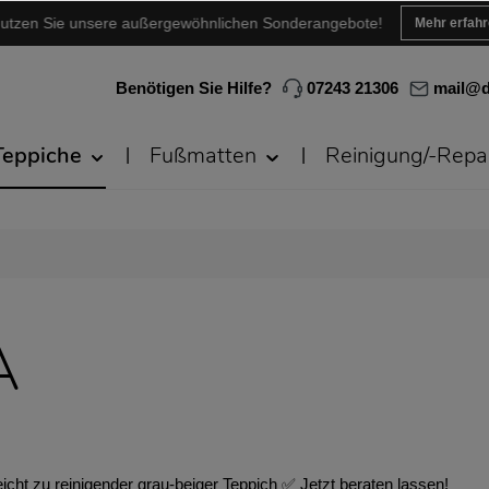
utzen Sie unsere außergewöhnlichen Sonderangebote!
Mehr erfah
Benötigen Sie Hilfe?
07243 21306
mail@d
Teppiche
Fußmatten
Reinigung/-Repa
A
cht zu reinigender grau-beiger Teppich ✅ Jetzt beraten lassen!