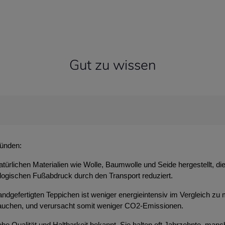
Gut zu wissen
ründen:
atürlichen Materialien wie Wolle, Baumwolle und Seide hergestellt, d
ologischen Fußabdruck durch den Transport reduziert.
ndgefertigten Teppichen ist weniger energieintensiv im Vergleich zu 
brauchen, und verursacht somit weniger CO2-Emissionen.
 hohe Qualität und Haltbarkeit bekannt. Sie halten oft Jahrzehnte, m