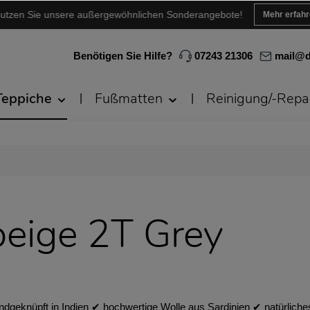
utzen Sie unsere außergewöhnlichen Sonderangebote!
Mehr erfah
Benötigen Sie Hilfe?
07243 21306
mail@d
Teppiche
Fußmatten
Reinigung/-Repa
eige 2T Grey
andgeknüpft in Indien ✔︎ hochwertige Wolle aus Sardinien ✔︎ natürli