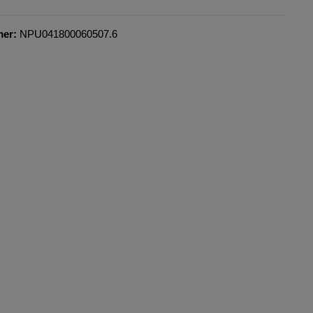
mer:
NPU041800060507.6