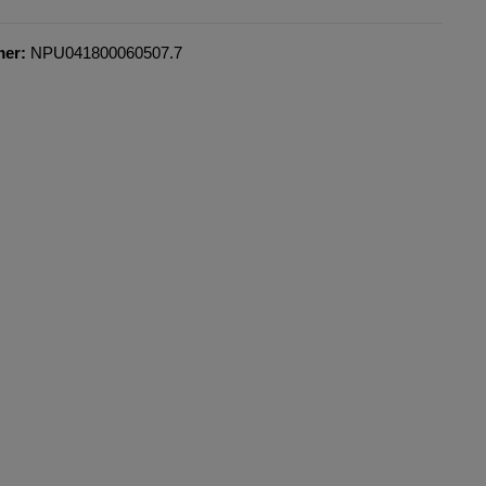
mer:
NPU041800060507.7