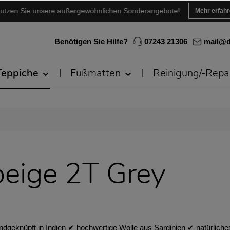
utzen Sie unsere außergewöhnlichen Sonderangebote!
Mehr erfah
Benötigen Sie Hilfe?
07243 21306
mail@d
Teppiche
Fußmatten
Reinigung/-Repa
eige 2T Grey
andgeknüpft in Indien ✔︎ hochwertige Wolle aus Sardinien ✔︎ natürli