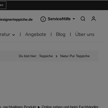
ren
Service/Hilfe
esignerteppiche.de
ratur
Angebote
Blog
Über uns
Du bist hier:
Teppiche
Natur Pur Teppiche
ches, nachhaltiges Produkt ► Online sehen und beim Fachhändler