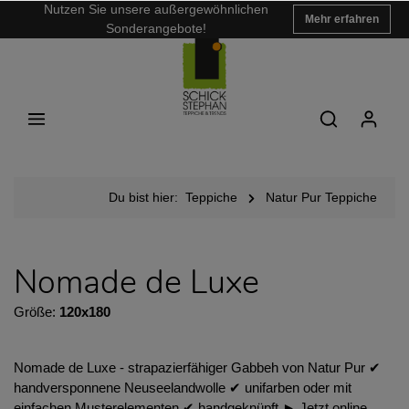
Nutzen Sie unsere außergewöhnlichen
Mehr erfahren
Sonderangebote!
Du bist hier:
Teppiche
Natur Pur Teppiche
Nomade de Luxe
Größe:
120x180
Nomade de Luxe - strapazierfähiger Gabbeh von Natur Pur ✔︎
handversponnene Neuseelandwolle ✔︎ unifarben oder mit
einfachen Musterelementen ✔︎ handgeknüpft ► Jetzt online