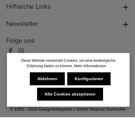
Hilfreiche Links
Newsletter
Folge uns
Diese Website verwendet Cookies, um eine bestmögliche
Erfahrung bieten zu können.
Mehr Informationen ...
Ablehnen
Konfigurieren
* Alle Preise inkl. gesetzl. Mehrwertsteuer zzgl.
Versandkosten
Alle Cookies akzeptieren
und ggf. Nachnahmegebühren, wenn nicht anders angegeben.
© 1992 - 2026 Designerteppiche | Schick Stephan Karlsruhe