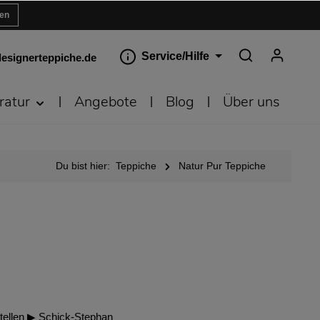
ren
Service/Hilfe
esignerteppiche.de
ratur
Angebote
Blog
Über uns
Du bist hier:
Teppiche
Natur Pur Teppiche
tellen ▶︎ Schick-Stephan