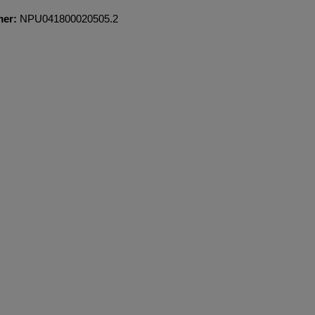
mer:
NPU041800020505.2