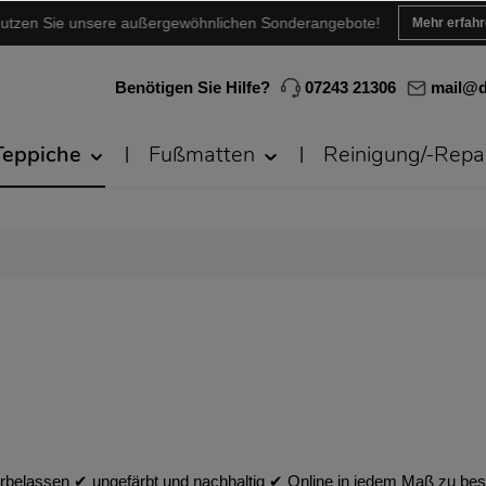
utzen Sie unsere außergewöhnlichen Sonderangebote!
Mehr erfah
Benötigen Sie Hilfe?
07243 21306
mail@d
Teppiche
Fußmatten
Reinigung/-Repa
rbelassen ✔︎ ungefärbt und nachhaltig ✔︎ Online in jedem Maß zu bes