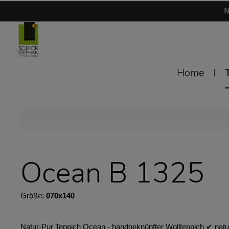
N
Home
Ocean B 1325
Größe:
070x140
Natur-Pur Teppich Ocean - handgeknüpfter Wollteppich ✔︎ natu