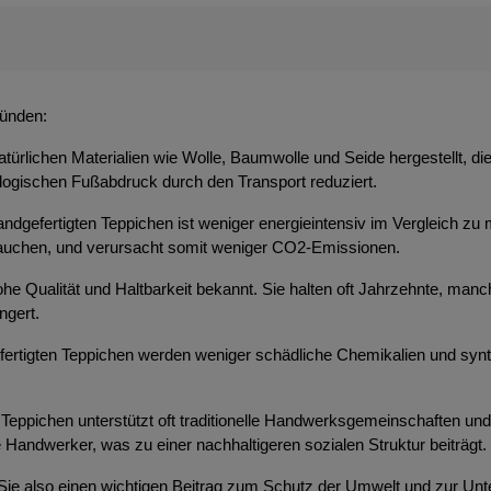
ründen:
atürlichen Materialien wie Wolle, Baumwolle und Seide hergestellt, d
ologischen Fußabdruck durch den Transport reduziert.
ndgefertigten Teppichen ist weniger energieintensiv im Vergleich zu 
brauchen, und verursacht somit weniger CO2-Emissionen.
 hohe Qualität und Haltbarkeit bekannt. Sie halten oft Jahrzehnte, m
ngert.
efertigten Teppichen werden weniger schädliche Chemikalien und syn
Teppichen unterstützt oft traditionelle Handwerksgemeinschaften und t
 Handwerker, was zu einer nachhaltigeren sozialen Struktur beiträgt.
 Sie also einen wichtigen Beitrag zum Schutz der Umwelt und zur Unt