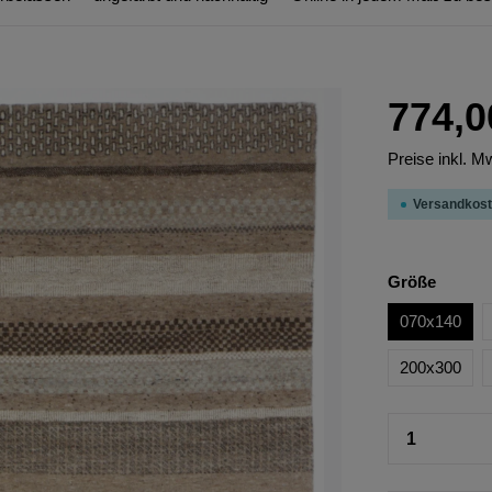
774,0
Preise inkl. M
Versandkost
Größe
070x140
200x300