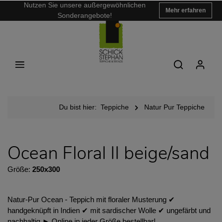
Nutzen Sie unsere außergewöhnlichen
Mehr erfahren
Sonderangebote!
Du bist hier:
Teppiche
Natur Pur Teppiche
Ocean Floral II beige/sand
Größe:
250x300
Natur-Pur Ocean - Teppich mit floraler Musterung ✔︎
handgeknüpft in Indien ✔︎ mit sardischer Wolle ✔︎ ungefärbt und
nachhaltig ► Online in jeder Größe bestellbar!