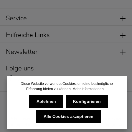
Service
Hilfreiche Links
Newsletter
Folge uns
Diese Website verwendet Cookies, um eine bestmögliche
Erfahrung bieten zu können.
Mehr Informationen ...
Ablehnen
Konfigurieren
Alle Cookies akzeptieren
* Alle Preise inkl. gesetzl. Mehrwertsteuer zzgl.
Versandkosten
und ggf. Nachnahmegebühren, wenn nicht anders angegeben.