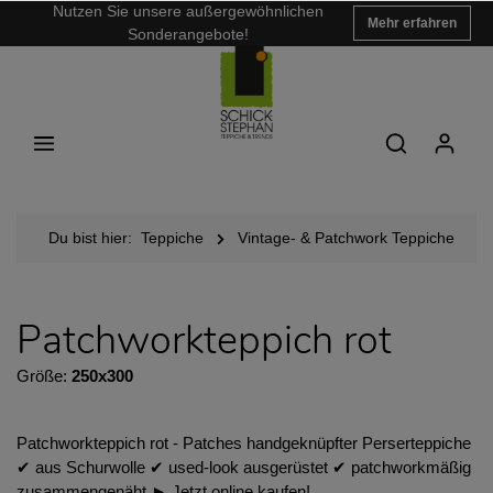
Nutzen Sie unsere außergewöhnlichen
Mehr erfahren
Sonderangebote!
Du bist hier:
Teppiche
Vintage- & Patchwork Teppiche
Patchworkteppich rot
Größe:
250x300
Patchworkteppich rot - Patches handgeknüpfter Perserteppiche
✔︎ aus Schurwolle ✔︎ used-look ausgerüstet ✔︎ patchworkmäßig
zusammengenäht ► Jetzt online kaufen!