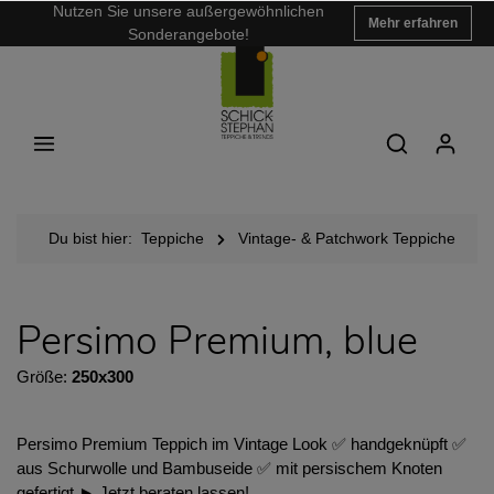
Nutzen Sie unsere außergewöhnlichen
Mehr erfahren
Sonderangebote!
Du bist hier:
Teppiche
Vintage- & Patchwork Teppiche
Persimo Premium, blue
Größe:
250x300
Persimo Premium Teppich im Vintage Look ✅ handgeknüpft ✅
aus Schurwolle und Bambuseide ✅ mit persischem Knoten
gefertigt ► Jetzt beraten lassen!