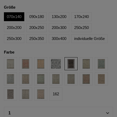
Größe
070x140
090x180
130x200
170x240
200x200
200x250
200x300
250x250
250x300
250x350
300x400
individuelle Größe
Farbe
162