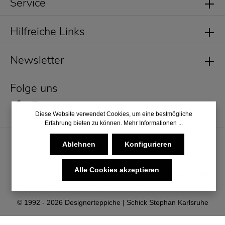
Service
Hilfreiche Links
Newsletter
Folge uns
Diese Website verwendet Cookies, um eine bestmögliche
Erfahrung bieten zu können.
Mehr Informationen ...
Ablehnen
Konfigurieren
Alle Cookies akzeptieren
* Alle Preise inkl. gesetzl. Mehrwertsteuer zzgl.
Versandkosten
und ggf. Nachnahmegebühren, wenn nicht anders angegeben.
© 1992 - 2026 Designerteppiche | Schick Stephan Karlsruhe